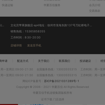
快递运输
华夏百信服务
会员介绍
交易条款
徐州苹果旗舰店·ap3地址：江苏省徐州市云龙区淮海东路40号(苹果旗舰店）
文化宫苹果旗舰店·ap4地址：徐州市淮海东路137号万虹桥电子市场1楼旋转梯北侧（文化宫苹果旗舰店）
销售热线：15365858355
工作时间：8:30-20:30
店铺详情
发送至手机
商申请
|
配送方式
|
关于我们
|
联系我们
|
投诉建议
|
经
周一至周日 09:00-21:30
全国服务热线
:
13003555315
工作时间
:
周一至周日
周一至周日 09:00-21:30
全国服务热线
:
13003555315
工作时间
:
周一至周日
网站ICP备案号
:
苏ICP备2021031289号-1
Copyright © 2006 - 2021 华夏百信 All Rights Reserved
华夏百信手机连锁集团版权所有
证书下载
门店选择