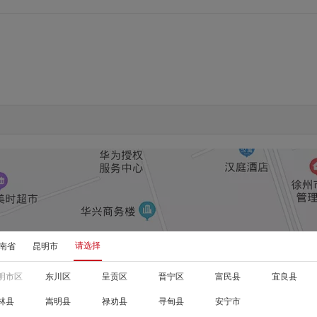
请选择
南省
昆明市
明市区
东川区
呈贡区
晋宁区
富民县
宜良县
林县
嵩明县
禄劝县
寻甸县
安宁市