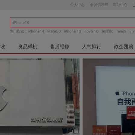
个人中心
会员俱乐部
帮助中心
热门搜索：
iPhone14
Mate50
iPhone 13
nova 10
荣耀80
reno9
vi
o
荣耀Magic4
vivo S15
回收
良品样机
售后维修
人气排行
政企团购