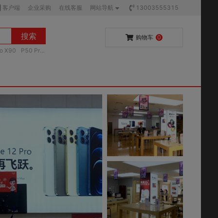
客户端
企业采购
在线客服
网站导航
13003555315
搜索
购物车
0
vo X90
P50 Pr