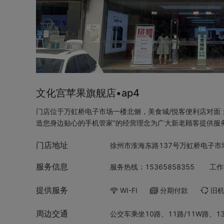
文化宫苹果旗舰店•ap4
门店位于万虹桥电子市场一楼北侧，美食城/悦客便利店对面
造您身边贴心的手机管家”的经营理念为广大新老顾客提供服
门店地址
徐州市淮海东路137号万虹桥电子
服务信息
服务热线：15365858355
工作
提供服务
WI-FI
分期付款
旧
周边交通
公交车乘坐10路、11路/11W路、1