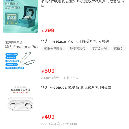
哆啦a梦联名复古蓝牙耳机无线tws系列礼盒套装 墨
绿
299
￥
华为 FreeLace Pro 蓝牙降噪耳机 云杉绿
双重主动降噪
环境音透传
充电5分钟
续航5小时
599
￥
2000+条评论
，好评100%
华为 FreeBuds 悦享版 真无线耳机 陶瓷白
499
￥
1000+条评论
，好评100%