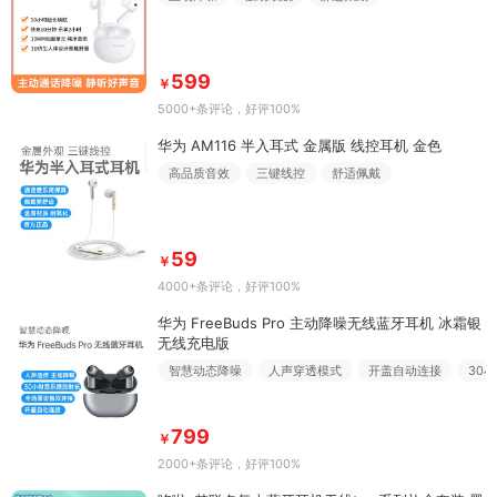
599
￥
5000+条评论
，好评100%
华为 AM116 半入耳式 金属版 线控耳机 金色
高品质音效
三键线控
舒适佩戴
59
￥
4000+条评论
，好评100%
华为 FreeBuds Pro 主动降噪无线蓝牙耳机 冰霜银
无线充电版
智慧动态降噪
人声穿透模式
开盖自动连接
30
799
￥
2000+条评论
，好评100%