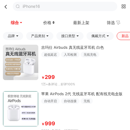
iPhone16
首页
分类
购物车
我的
综合
价格
最新上架
筛选
品牌
产品类别
接口类型
佩戴方式
新品
吉玛仕 Airbuds 真无线蓝牙耳机 白色
超低延迟
入耳检测
无线充电
299
￥
1万+条评论
，好评100%
苹果 AirPods 2代 无线蓝牙耳机 配有线充电盒版
自动开启
自动连接
无线
999
￥