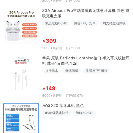
8000+条评论
，好评100%
ZGA Airbuds Pro主动降噪真无线蓝牙耳机 白色 磁
吸充电盒版
常态续航6小时
兼容IOS、安卓
均支持主动降噪
399
￥
3000+条评论
，好评100%
苹果 原装 EarPods Lightning接口 半入耳式线控耳
机 线长1m 白色 1.2m
抗汗防水
舒适佩戴
质感与“声”俱来
149
￥
6000+条评论
，好评99.97%
乐物 X20 蓝牙耳机 黑色
IPX6级防水防汗
续航20小时