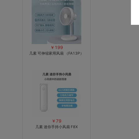
￥199
几素 可伸缩家用风扇 （FA13P）
￥79
几素 迷你手持小风扇 F8X