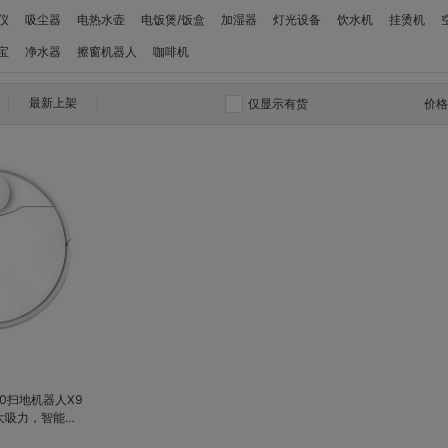
仪
吸尘器
电热水壶
电饭煲/饭盒
加湿器
灯光设备
饮水机
挂烫机
宝
净水器
擦窗机器人
咖啡机
最新上架
仅显示有货
价
对比
收藏
0扫地机器人X9
Ah大电池，激