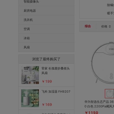
健康监测
智能摄像头
除螨
个人护理
厨房电器
暖手
洗衣机
综合
价格
空调
冰箱
风扇
浏览了最终购买了
零家 长颈鹿折叠摇头
风扇
￥199
飞科 加湿器 FH9207
华为智选生态产品 36
￥169
0 白色 2200Pa飓风大吸力，智能扫
拖电控水箱，5200m
￥1150