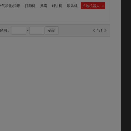
空气净化/消毒
打印机
风扇
对讲机
暖风机
扫地机器人
×
格区间：
-
确定
1/1