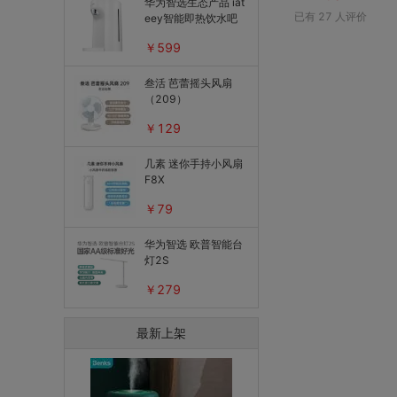
华为智选生态产品 iat
光雷达+超声波融合
已有
27
人评价
eey智能即热饮水吧
￥599
叁活 芭蕾摇头风扇
（209）
￥129
几素 迷你手持小风扇
F8X
￥79
华为智选 欧普智能台
灯2S
￥279
最新上架