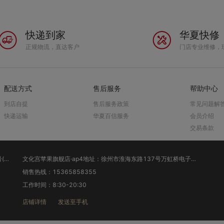
快递到家
华夏快修
正规物流，直达客户
门店专业维修，
配送方式
售后服务
帮助中心
到店自提
售后服务政策
常见问题解
快递运输
华夏百信服务
会员介绍
交易条款
徐州苹果旗舰店·ap3地址：江苏省徐州市云龙区淮海东路40号(苹果旗舰店）
文化宫苹果旗舰店·ap4地址：徐州市淮海东路137号万虹桥电子市场1楼旋转梯北侧（文化宫苹果旗舰店）
销售热线：15365858355
工作时间：8:30-20:30
店铺详情
发送至手机