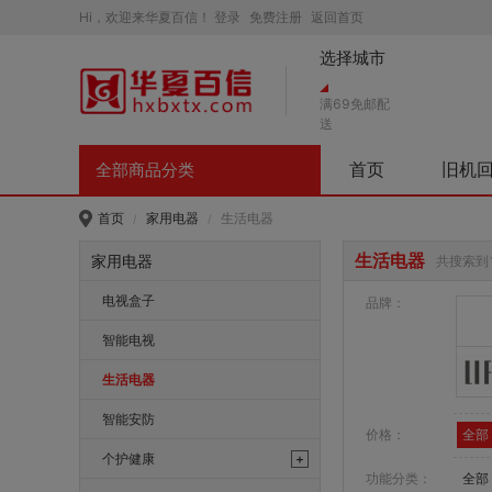
Hi，欢迎来华夏百信！
登录
免费注册
返回首页
选择城市
满69免邮配
送
首页
旧机
全部商品分类
首页
家用电器
生活电器
/
/
生活电器
家用电器
共搜索到
电视盒子
品牌：
智能电视
生活电器
智能安防
价格：
全部
个护健康
+
功能分类：
全部