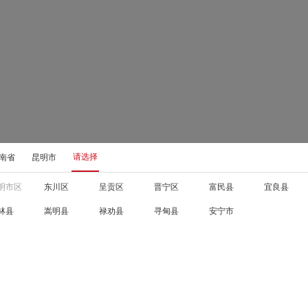
请选择
南省
昆明市
明市区
东川区
呈贡区
晋宁区
富民县
宜良县
林县
嵩明县
禄劝县
寻甸县
安宁市