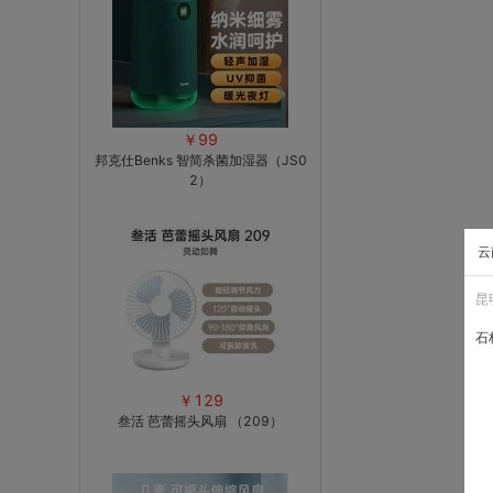
￥99
邦克仕Benks 智简杀菌加湿器（JS0
2）
云
昆
石
￥129
叁活 芭蕾摇头风扇 （209）