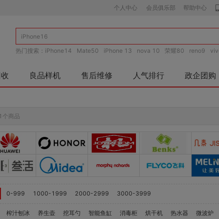
个人中心
会员俱乐部
帮助中心
热门搜索：
iPhone14
Mate50
iPhone 13
nova 10
荣耀80
reno9
vi
o
荣耀Magic4
vivo S15
回收
良品样机
售后维修
人气排行
政企团购
1个商品
0-999
1000-1999
2000-2999
3000-3999
榨汁刨冰
养生壶
挖耳勺
智能鱼缸
消毒柜
烘干机
热水器
微波炉