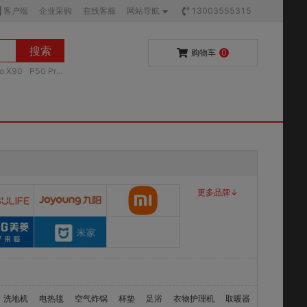
客户端
企业采购
在线客服
网站导航
13003555315
搜索
购物车
0
vo X90
P50 Pr
更多品牌↓
洗地机
电热毯
空气炸锅
杯垫
足浴
衣物护理机
取暖器