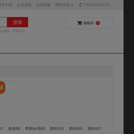
客户端
企业采购
在线客服
网站导航
13003555315
搜索
购物车
0
vo X90
P50 Pr
睿7
锐龙R8
苹果M4系列
英特尔i3
英特尔i5
英特尔i7