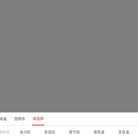
请选择
南省
昆明市
明市区
东川区
呈贡区
晋宁区
富民县
宜良县