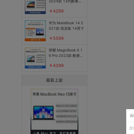
2024款 13代酷睿版
适配器
14英寸
￥4299
电脑包
华为 MateBook 14 2
转接线
021款 锐龙版 14英寸
组装机配件
￥5599
办公设备
荣耀 MagicBook X 1
办公用具/耗材
6 Pro 2023款 酷睿版
16英寸
￥4299
眼镜
最新上架
云
昆