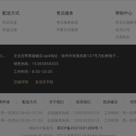
配送方式
售后服务
帮助中心
到店自提
售后服务政策
常见问题解
快递运输
华夏百信服务
会员介绍
交易条款
徐州苹果旗舰店·ap3地址：江苏省徐州市云龙区淮海东路40号(苹果旗舰店）
文化宫苹果旗舰店·ap4地址：徐州市淮海东路137号万虹桥电子市场1楼旋转梯北侧（文化宫苹果旗舰店）
销售热线：15365858355
工作时间：8:30-20:30
店铺详情
发送至手机
商申请
|
配送方式
|
关于我们
|
联系我们
|
投诉建议
|
经
周一至周日 09:00-21:30
全国服务热线
:
13003555315
工作时间
:
周一至周日
周一至周日 09:00-21:30
全国服务热线
:
13003555315
工作时间
:
周一至周日
网站ICP备案号
:
苏ICP备2021031289号-1
Copyright © 2006 - 2021 华夏百信 All Rights Reserved