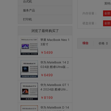
无线接收装置
台式机
英特
随行WiFi
服务产品
内存容量：
全部
路由器
打印机
硬盘容量：
全部
电脑包/膜/清洁消毒
浏览了最终购买了
显示器
苹果 MacBook Neo 1
综合
价格
键盘
3英寸
￥5499
鼠标
键鼠套装
华为 MateBook 14 2
024款 酷睿Ultra版 1
鼠标垫
4.2英寸
￥6499
摄像头
华为 MateBook GT 1
U盘/存储卡
4 2024款 酷睿Ultra
版 14.2英寸
移动硬盘
￥8199
游戏手柄
华为 MateBook D 14