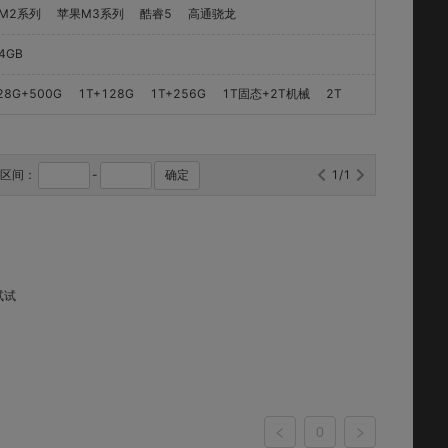
M2系列
苹果M3系列
酷睿5
高通骁龙
4GB
28G+500G
1T+128G
1T+256G
1T固态+2T机械
2T
格区间：
-
确定
1/1
试试
0