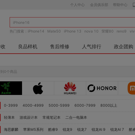
个人中心
会员俱乐部
帮助中心
热门搜索：
iPhone14
Mate50
iPhone 13
nova 10
荣耀80
reno9
vi
o
荣耀Magic4
vivo S15
回收
良品样机
售后维修
人气排行
政企团购
到0个商品
0-3999
4000-4999
5000-5999
6000-7999
8000以上
轻薄本
游戏设计本
常规笔记本
二合一电脑本
海思麒麟
苹果M5系列
酷睿9
锐龙9
锐龙7
锐龙AI 9
锐龙AI 7
酷