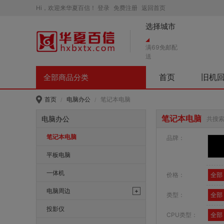
Hi，欢迎来华夏百信！
登录
免费注册
返回首页
选择城市
满69免邮配
送
首页
旧机
全部商品分类
首页
电脑办公
笔记本电脑
/
/
笔记本电脑
电脑办公
共搜索
笔记本电脑
品牌：
平板电脑
一体机
价格：
全部
电脑周边
+
类型：
全部
网络产品
投影仪
CPU类型：
全部