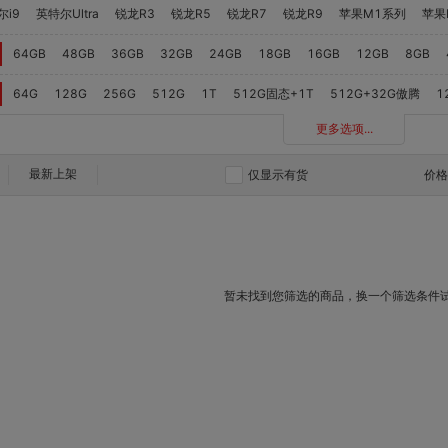
尔i9
英特尔Ultra
锐龙R3
锐龙R5
锐龙R7
锐龙R9
苹果M1系列
苹果
64GB
48GB
36GB
32GB
24GB
18GB
16GB
12GB
8GB
64G
128G
256G
512G
1T
512G固态+1T
512G+32G傲腾
1
更多选项...
最新上架
仅显示有货
价
暂未找到您筛选的商品，换一个筛选条件