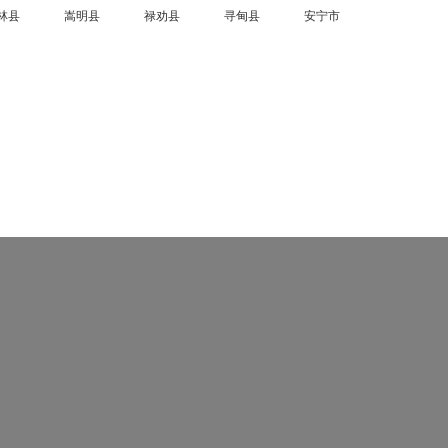
林县
嵩明县
禄劝县
寻甸县
安宁市